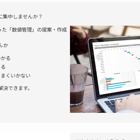
に集中しませんか？
を使った「数値管理」の提案・作成
んか
かかる
いる
うまくいかない
解決できます。